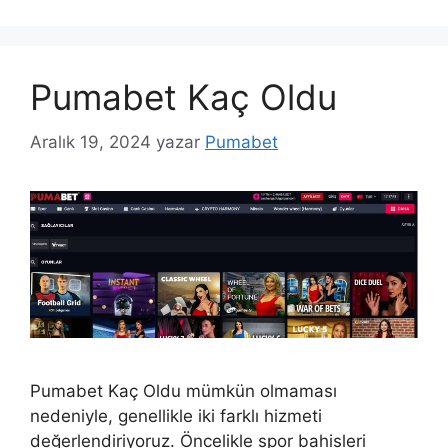
Pumabet Kaç Oldu
Aralık 19, 2024
yazar
Pumabet
Pumabet Kaç Oldu mümkün olmaması
nedeniyle, genellikle iki farklı hizmeti
değerlendiriyoruz. Öncelikle spor bahisleri