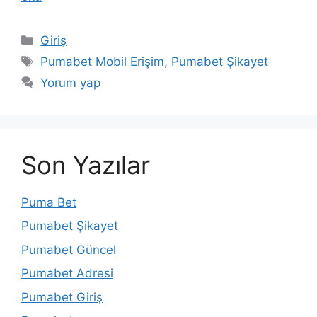
Kategoriler
Giriş
Etiketler
Pumabet Mobil Erişim
,
Pumabet Şikayet
Yorum yap
Son Yazılar
Puma Bet
Pumabet Şikayet
Pumabet Güncel
Pumabet Adresi
Pumabet Giriş