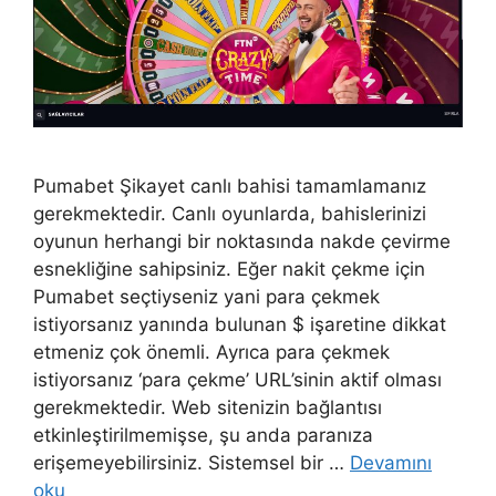
Pumabet Şikayet canlı bahisi tamamlamanız
gerekmektedir. Canlı oyunlarda, bahislerinizi
oyunun herhangi bir noktasında nakde çevirme
esnekliğine sahipsiniz. Eğer nakit çekme için
Pumabet seçtiyseniz yani para çekmek
istiyorsanız yanında bulunan $ işaretine dikkat
etmeniz çok önemli. Ayrıca para çekmek
istiyorsanız ‘para çekme’ URL’sinin aktif olması
gerekmektedir. Web sitenizin bağlantısı
etkinleştirilmemişse, şu anda paranıza
erişemeyebilirsiniz. Sistemsel bir …
Devamını
oku