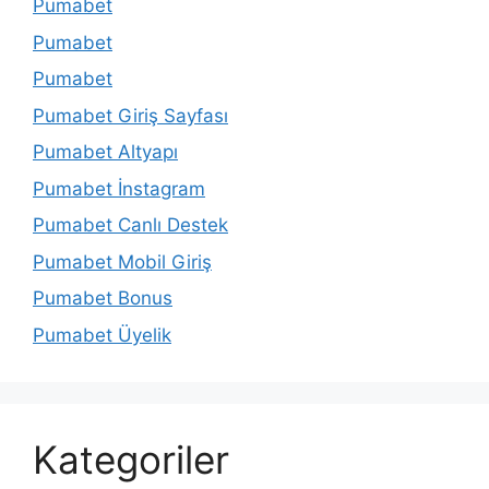
Pumabet
Pumabet
Pumabet
Pumabet Giriş Sayfası
Pumabet Altyapı
Pumabet İnstagram
Pumabet Canlı Destek
Pumabet Mobil Giriş
Pumabet Bonus
Pumabet Üyelik
Kategoriler