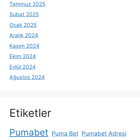
Temmuz 2025
Şubat 2025
Ocak 2025
Aralık 2024
Kasım 2024
Ekim 2024
Eylül 2024
Ağustos 2024
Etiketler
Pumabet
Puma Bet
Pumabet Adresi