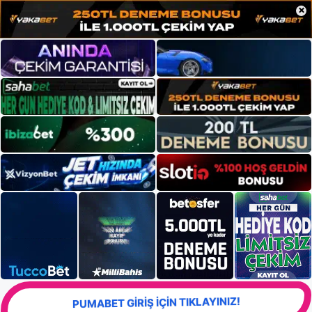
×
PUMABET GİRİŞ İÇİN TIKLAYINIZ!