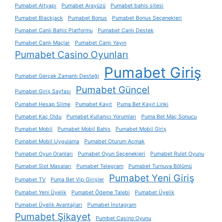
Pumabet Altyapı
Pumabet Arayüzü
Pumabet bahis sitesi
Pumabet Blackjack
Pumabet Bonus
Pumabet Bonus Seçenekleri
Pumabet Canlı Bahis Platformu
Pumabet Canlı Destek
Pumabet Canlı Maçlar
Pumabet Canlı Yayın
Pumabet Casino Oyunları
Pumabet Giriş
Pumabet Gerçek Zamanlı Desteği
Pumabet Güncel
Pumabet Giriş Sayfası
Pumabet Hesap Silme
Pumabet Kayıt
Puma Bet Kayıt Linki
Pumabet Kaç Oldu
Pumabet Kullanıcı Yorumları
Puma Bet Maç Sonucu
Pumabet Mobil
Pumabet Mobil Bahis
Pumabet Mobil Giriş
Pumabet Mobil Uygulama
Pumabet Oturum Açmak
Pumabet Oyun Oranları
Pumabet Oyun Seçenekleri
Pumabet Rulet Oyunu
Pumabet Slot Masaları
Pumabet Telegram
Pumabet Turnuva Bölümü
Pumabet Yeni Giriş
Pumabet TV
Puma Bet Vip Girişler
Pumabet Yeni Üyelik
Pumabet Ödeme Talebi
Pumabet Üyelik
Pumabet Üyelik Avantajları
Pumabet İnstagram
Pumabet Şikayet
Pumbet Casino Oyunu