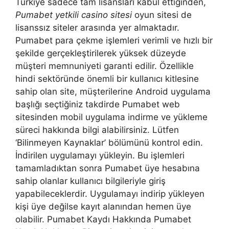
Türkiye sadece tam lisansları kabul ettiğinden,
Pumabet yetkili casino
sitesi
oyun sitesi de
lisanssız siteler arasında yer almaktadır.
Pumabet para çekme işlemleri verimli ve hızlı bir
şekilde gerçekleştirilerek yüksek düzeyde
müşteri memnuniyeti garanti edilir. Özellikle
hindi sektöründe önemli bir kullanıcı kitlesine
sahip olan site, müşterilerine Android uygulama
başlığı seçtiğiniz takdirde Pumabet web
sitesinden mobil uygulama indirme ve yükleme
süreci hakkında bilgi alabilirsiniz. Lütfen
‘Bilinmeyen Kaynaklar’ bölümünü kontrol edin.
İndirilen uygulamayı yükleyin. Bu işlemleri
tamamladıktan sonra Pumabet üye hesabına
sahip olanlar kullanıcı bilgileriyle giriş
yapabileceklerdir. Uygulamayı indirip yükleyen
kişi üye değilse kayıt alanından hemen üye
olabilir. Pumabet Kaydı Hakkında Pumabet