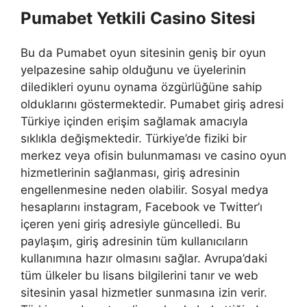
Pumabet Yetkili Casino Sitesi
Bu da Pumabet oyun sitesinin geniş bir oyun
yelpazesine sahip olduğunu ve üyelerinin
diledikleri oyunu oynama özgürlüğüne sahip
olduklarını göstermektedir. Pumabet giriş adresi
Türkiye içinden erişim sağlamak amacıyla
sıklıkla değişmektedir. Türkiye’de fiziki bir
merkez veya ofisin bulunmaması ve casino oyun
hizmetlerinin sağlanması, giriş adresinin
engellenmesine neden olabilir. Sosyal medya
hesaplarını instagram, Facebook ve Twitter’ı
içeren yeni giriş adresiyle güncelledi. Bu
paylaşım, giriş adresinin tüm kullanıcıların
kullanımına hazır olmasını sağlar. Avrupa’daki
tüm ülkeler bu lisans bilgilerini tanır ve web
sitesinin yasal hizmetler sunmasına izin verir.