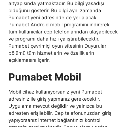
altyapısında yatmaktadır. Bu bilgi yasadışı
olduğunu gösterir. Bu bilgi aynı zamanda
Pumabet yeni adresinde de yer alacak.
Pumabet Android mobil programını indirerek
tüm kullanıcılar cep telefonlarından ulaşabilecek
ve programı daha hızlı çalıştırabilecektir.
Pumabet çevrimiçi oyun sitesinin Duyurular
bölümü tüm hizmetlerin ve özelliklerin
açıklamasını içerir.
Pumabet Mobil
Mobil cihaz kullanıyorsanız yeni Pumabet
adresiniz ile giriş yapmanız gerekecektir.
Uygulama mevcut değildir ve yalnızca bu
adresten erişilebilir. Cep telefonunuzdan giriş
yapıyorsanız internet bağlantınızı kontrol