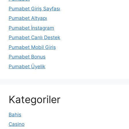
Pumabet Giriş Sayfası
Pumabet Altyapı
Pumabet İnstagram
Pumabet Canlı Destek
Pumabet Mobil Giriş
Pumabet Bonus
Pumabet Üyelik
Kategoriler
Bahis
Casino