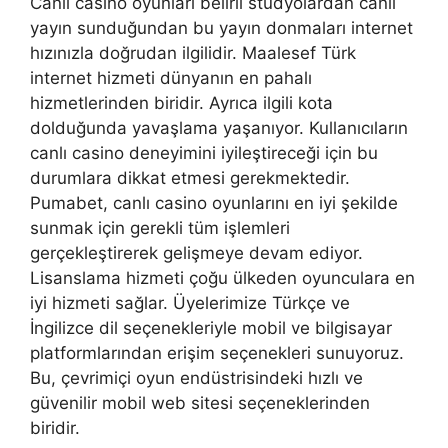
Canlı casino oyunları belirli stüdyolardan canlı
yayın sunduğundan bu yayın donmaları internet
hızınızla doğrudan ilgilidir. Maalesef Türk
internet hizmeti dünyanın en pahalı
hizmetlerinden biridir. Ayrıca ilgili kota
dolduğunda yavaşlama yaşanıyor. Kullanıcıların
canlı casino deneyimini iyileştireceği için bu
durumlara dikkat etmesi gerekmektedir.
Pumabet, canlı casino oyunlarını en iyi şekilde
sunmak için gerekli tüm işlemleri
gerçekleştirerek gelişmeye devam ediyor.
Lisanslama hizmeti çoğu ülkeden oyunculara en
iyi hizmeti sağlar. Üyelerimize Türkçe ve
İngilizce dil seçenekleriyle mobil ve bilgisayar
platformlarından erişim seçenekleri sunuyoruz.
Bu, çevrimiçi oyun endüstrisindeki hızlı ve
güvenilir mobil web sitesi seçeneklerinden
biridir.