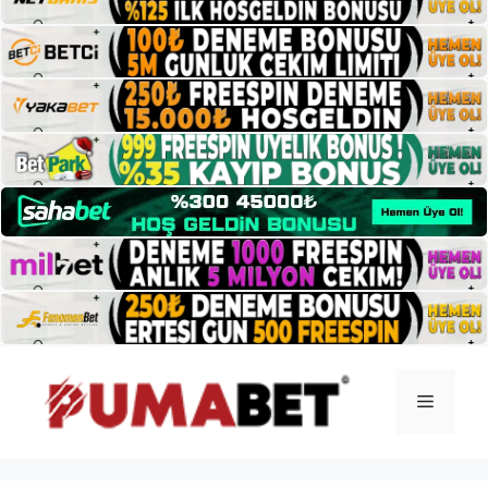
İçeriğe
atla
Menü