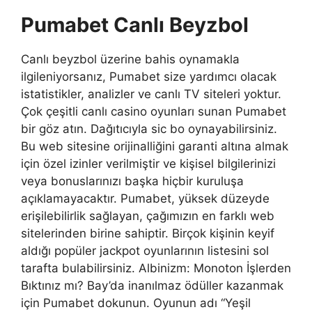
Pumabet Canlı Beyzbol
Canlı beyzbol üzerine bahis oynamakla
ilgileniyorsanız, Pumabet size yardımcı olacak
istatistikler, analizler ve canlı TV siteleri yoktur.
Çok çeşitli canlı casino oyunları sunan Pumabet
bir göz atın. Dağıtıcıyla sic bo oynayabilirsiniz.
Bu web sitesine orijinalliğini garanti altına almak
için özel izinler verilmiştir ve kişisel bilgilerinizi
veya bonuslarınızı başka hiçbir kuruluşa
açıklamayacaktır. Pumabet, yüksek düzeyde
erişilebilirlik sağlayan, çağımızın en farklı web
sitelerinden birine sahiptir. Birçok kişinin keyif
aldığı popüler jackpot oyunlarının listesini sol
tarafta bulabilirsiniz. Albinizm: Monoton İşlerden
Bıktınız mı? Bay’da inanılmaz ödüller kazanmak
için Pumabet dokunun. Oyunun adı “Yeşil