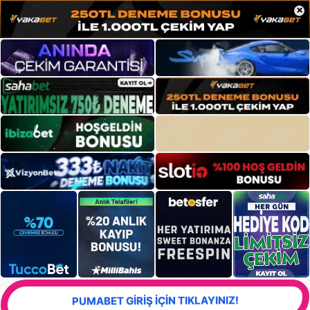
×
PUMABET GİRİŞ İÇİN TIKLAYINIZ!