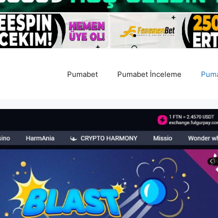
Pumabet
Pumabet İnceleme
Puma