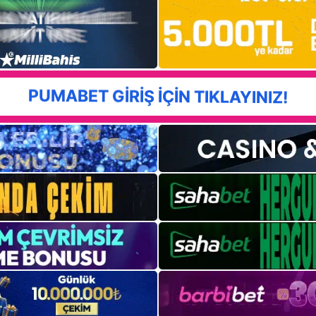
PUMABET GİRİŞ İÇİN TIKLAYINIZ!