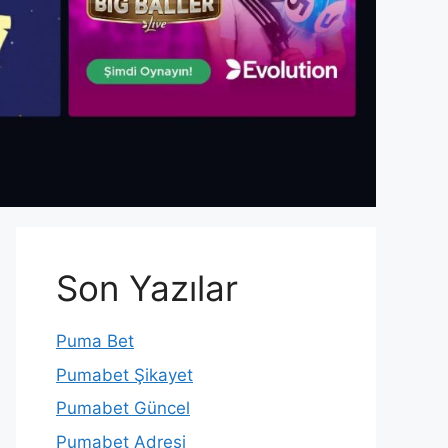
Son Yazılar
Puma Bet
Pumabet Şikayet
Pumabet Güncel
Pumabet Adresi