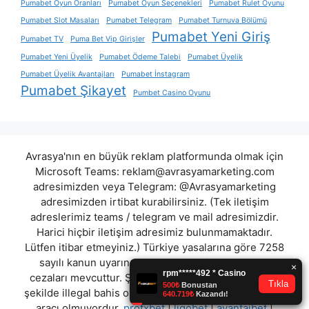
Pumabet Oyun Oranları
Pumabet Oyun Seçenekleri
Pumabet Rulet Oyunu
Pumabet Slot Masaları
Pumabet Telegram
Pumabet Turnuva Bölümü
Pumabet Yeni Giriş
Pumabet TV
Puma Bet Vip Girişler
Pumabet Yeni Üyelik
Pumabet Ödeme Talebi
Pumabet Üyelik
Pumabet Üyelik Avantajları
Pumabet İnstagram
Pumabet Şikayet
Pumbet Casino Oyunu
Avrasya'nın en büyük reklam platformunda olmak için
Microsoft Teams:
reklam@avrasyamarketing.com
adresimizden veya Telegram: @Avrasyamarketing
adresimizden irtibat kurabilirsiniz. (Tek iletişim
adreslerimiz teams / telegram ve mail adresimizdir.
Harici hiçbir iletişim adresimiz bulunmamaktadır.
Lütfen itibar etmeyiniz.) Türkiye yasalarına göre 7258
sayılı kanun uyarınca yasa dışı bahis oynamanın
cezaları mevcuttur. Şu an bulunduğunuz site hiç bir
şekilde illegal bahis oyunları oynatmıyor ve oynamaya
aracı olmuyordur.
profxbet
|
ligobet
|
avantajbet
|