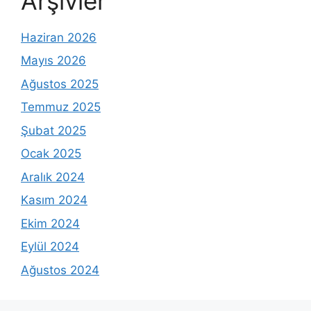
Arşivler
Haziran 2026
Mayıs 2026
Ağustos 2025
Temmuz 2025
Şubat 2025
Ocak 2025
Aralık 2024
Kasım 2024
Ekim 2024
Eylül 2024
Ağustos 2024