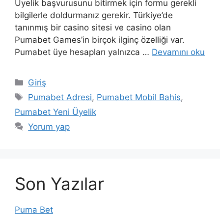
Üyelik başvurusunu bitirmek için formu gerekli
bilgilerle doldurmanız gerekir. Türkiye’de
tanınmış bir casino sitesi ve casino olan
Pumabet Games’in birçok ilginç özelliği var.
Pumabet üye hesapları yalnızca …
Devamını oku
Kategoriler
Giriş
Etiketler
Pumabet Adresi
,
Pumabet Mobil Bahis
,
Pumabet Yeni Üyelik
Yorum yap
Son Yazılar
Puma Bet