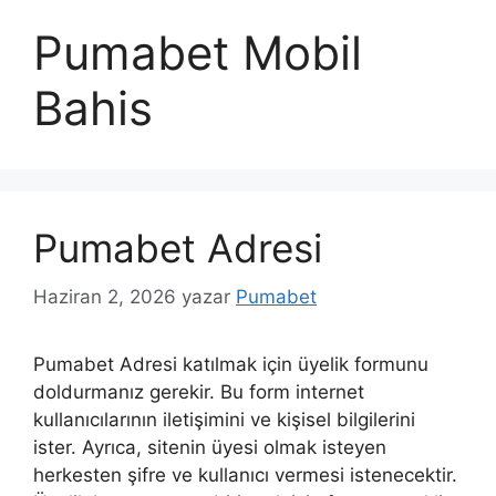
Pumabet Mobil
Bahis
Pumabet Adresi
Haziran 2, 2026
yazar
Pumabet
Pumabet Adresi katılmak için üyelik formunu
doldurmanız gerekir. Bu form internet
kullanıcılarının iletişimini ve kişisel bilgilerini
ister. Ayrıca, sitenin üyesi olmak isteyen
herkesten şifre ve kullanıcı vermesi istenecektir.