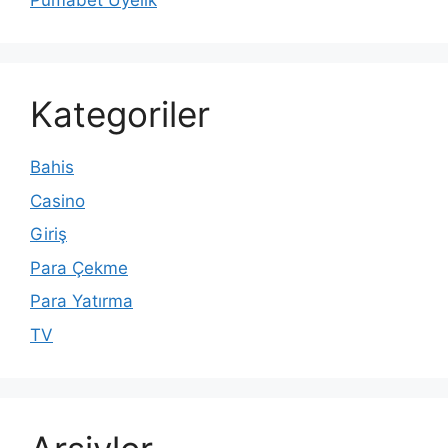
Pumabet Üyelik
Kategoriler
Bahis
Casino
Giriş
Para Çekme
Para Yatırma
TV